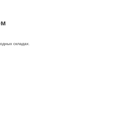
ом
лодных складах.