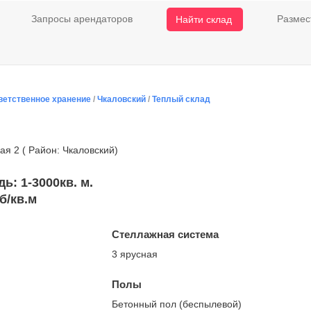
Запросы арендаторов
Размес
Найти склад
ветственное хранение
/
Чкаловский
/
Теплый склад
ая 2 ( Район: Чкаловский)
: 1-3000кв. м.
б/кв.м
Стеллажная система
3 ярусная
Полы
Бетонный пол (беспылевой)