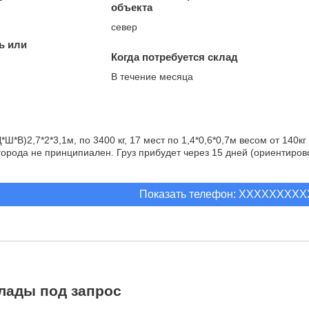
объекта
север
ь или
Когда потребуется склад
В течение месяца
Ш*В)2,7*2*3,1м, по 3400 кг, 17 мест по 1,4*0,6*0,7м весом от 140
города не принципиален. Груз прибудет через 15 дней (ориентиров
Показать телефон: XXXXXXXX
лады под запрос