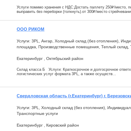
Услуги помимо хранения с НДС:Достать паллету 250₽/место, п
выправить без переборки (толкнуть).от 300₽/место стрейчевание
ООО РИКОМ
Услуги: 3PL, Ангар, Холодный склад (без отопления), Ин
площадка, Производственные помещения, Теплый склад, 
Екатеринбург , Октябрьский район
Склад класса Б Услуги: Краткосрочное и долгосрочное ответ
логистических услуг формата 3PL, а также осуществ...
Свердловская область (г.Екатеринбург) г. Березовск
Услуги: 3PL, Холодный склад (без отопления), Индивидуа
Транспортные услуги
Екатеринбург , Кировский район