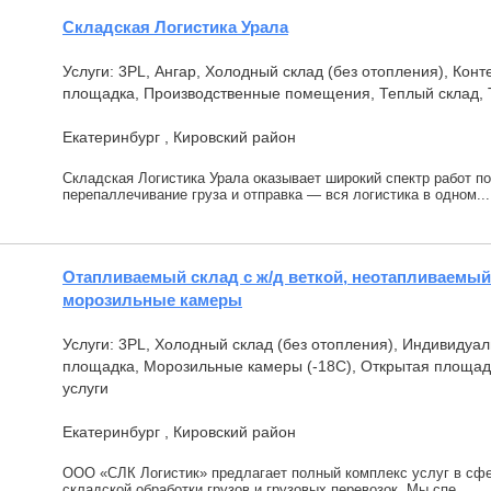
Складская Логистика Урала
Услуги: 3PL, Ангар, Холодный склад (без отопления), Ко
площадка, Производственные помещения, Теплый склад, 
Екатеринбург , Кировский район
Складская Логистика Урала оказывает широкий спектр работ по
перепаллечивание груза и отправка — вcя логистика в oднoм...
Отапливаемый склад с ж/д веткой, неотапливаемый
морозильные камеры
Услуги: 3PL, Холодный склад (без отопления), Индивидуа
площадка, Морозильные камеры (-18С), Открытая площад
услуги
Екатеринбург , Кировский район
ООО «СЛК Логистик» предлагает полный комплекс услуг в сфере
складской обработки грузов и грузовых перевозок. Мы спе...