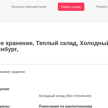
Запросы арендаторов
Размес
Найти склад
е хранение, Теплый склад, Холодный 
инбург,
нашему заданию
щения
Холодный склад (без отопления)
нужны
Пожелания по расположению