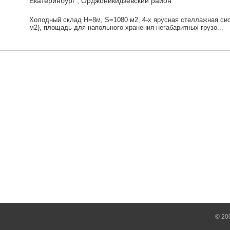
Екатеринбург , Орджоникидзевский район
Холодный склад Н=8м, S=1080 м2, 4-х ярусная стеллажная сис
м2), площадь для напольного хранения негабаритных грузо...
© 20